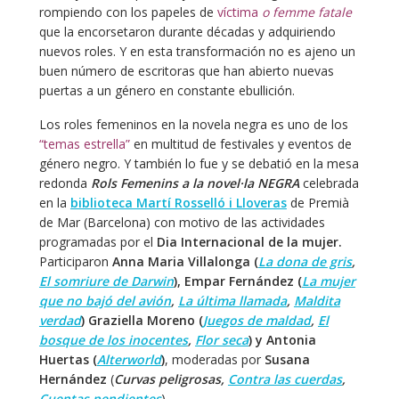
rompiendo con los papeles de
víctima
o femme fatale
que la encorsetaron durante décadas y adquiriendo
nuevos roles. Y en esta transformación no es ajeno un
buen número de escritoras que han abierto nuevas
puertas a un género en constante ebullición.
Los roles femeninos en la novela negra es uno de los
“temas estrella”
en multitud de festivales y eventos de
género negro. Y también lo fue y se debatió en la mesa
redonda
Rols Femenins a la novel·la NEGRA
celebrada
en la
biblioteca Martí Rosselló i Lloveras
de Premià
de Mar (Barcelona) con motivo de las actividades
programadas por el
Dia Internacional de la mujer.
Participaron
Anna Maria Villalonga (
La dona de gris
,
El somriure de Darwin
), Empar Fernández (
La mujer
que no bajó del avión
,
La última llamada
,
Maldita
verdad
) Graziella Moreno (
Juegos de maldad
,
El
bosque de los inocentes
,
Flor seca
) y Antonia
Huertas (
Alterworld
)
, moderadas por
Susana
Hernández
(
Curvas peligrosas,
Contra las cuerdas
,
Cuentas pendientes
).