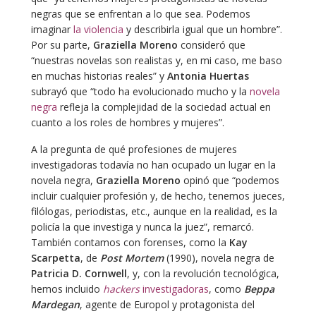
negras que se enfrentan a lo que sea. Podemos
imaginar
la violencia
y describirla igual que un hombre”.
Por su parte,
Graziella Moreno
consideró que
“nuestras novelas son realistas y, en mi caso, me baso
en muchas historias reales” y
Antonia Huertas
subrayó que “todo ha evolucionado mucho y la
novela
negra
refleja la complejidad de la sociedad actual en
cuanto a los roles de hombres y mujeres”.
A la pregunta de qué profesiones de mujeres
investigadoras todavía no han ocupado un lugar en la
novela negra,
Graziella Moreno
opinó que “podemos
incluir cualquier profesión y, de hecho, tenemos jueces,
filólogas, periodistas, etc., aunque en la realidad, es la
policía la que investiga y nunca la juez”, remarcó.
También contamos con forenses, como la
Kay
Scarpetta
, de
Post Mortem
(1990), novela negra de
Patricia D. Cornwell
, y, con la revolución tecnológica,
hemos incluido
hackers
investigadoras
, como
Beppa
Mardegan
, agente de Europol y protagonista del