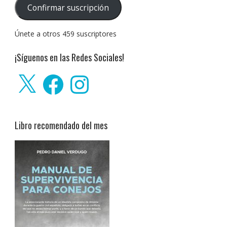
correo
Confirmar suscripción
electrónico:
Únete a otros 459 suscriptores
¡Síguenos en las Redes Sociales!
X
Facebook
Instagram
Libro recomendado del mes