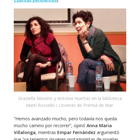
Graziella Moreno y Antonia Huertas en la biblioteca
Martí Rosselló i Lloveras de Premià de Mar.
“Hemos avanzado mucho, pero todavía nos queda
mucho camino por recorrer”, opinó
Anna Maria
Villalonga
, mientras
Empar Fernández
argumentó
que “ya tenemos mujeres protagonistas de novelas