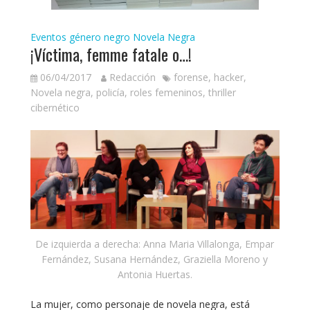
Eventos género negro
Novela Negra
¡Víctima, femme fatale o…!
06/04/2017
Redacción
forense
,
hacker
,
Novela negra
,
policía
,
roles femeninos
,
thriller
cibernético
De izquierda a derecha: Anna Maria Villalonga, Empar
Fernández, Susana Hernández, Graziella Moreno y
Antonia Huertas.
La mujer, como personaje de novela negra, está